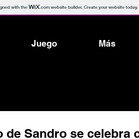
igned with the
.com
website builder. Create your website today.
Juego
Más
o de Sandro se celebra 