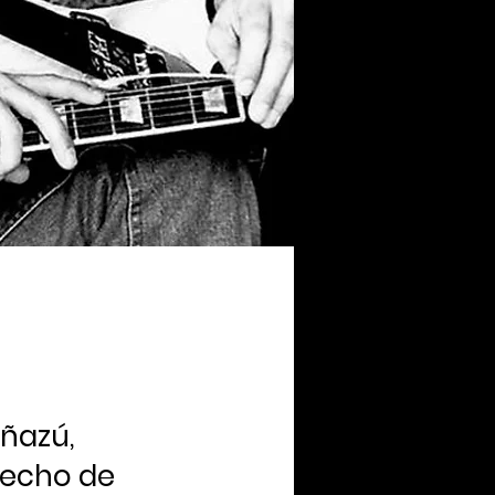
iñazú,
hecho de