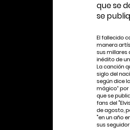
que se d
se publi
El fallecido
manera artís
sus millares
inédito de u
La canción q
siglo del na
según dice la
mágico” por 
que se publi
fans del "Elv
de agosto, p
"en un año e
sus seguidor