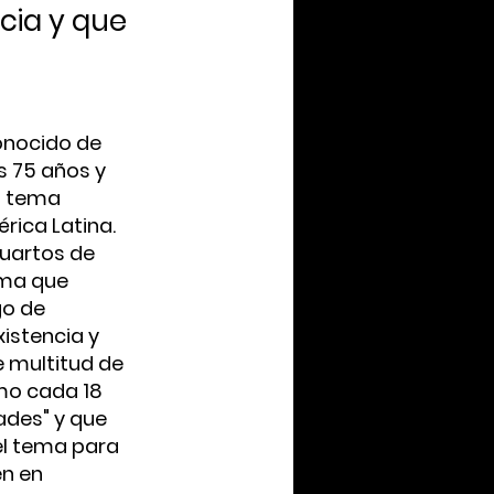
cia y que
conocido de
s 75 años y
n tema
rica Latina.
cuartos de
ema que
go de
istencia y
e multitud de
omo cada 18
ades" y que
el tema para
en en