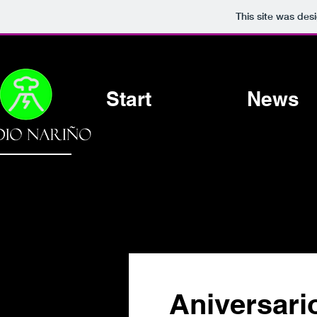
This site was des
Start
News
Aniversari