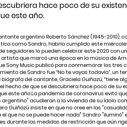
escubriera hace poco de su existen
que este año.
 cantante argentino Roberto Sánchez (1945-2010), 
tica como Sandro, habría cumplido este miércole
 de seguidores lo pueden celebrar este 2020 con u
n artista que marcó una época en la música de Amé
ue Sony Music publicó para conmemorar los tres 
cimiento de Sandro fue “No te vayas todavía”, un t
 biógrafa del cantante, Graciela Guiñazú, “tiene al
el hecho de que se descubriera hace poco de su ex
que este año.La pandemia de coronavirus evitó qu
is argentino" acudieran a la vivienda de su ídolo c
ero Guiñazú insiste en que no cree en las "casualid
n el que no se puede hacer nada" Sandro "iluminó" 
es durante las medidas de restricción que aún rig