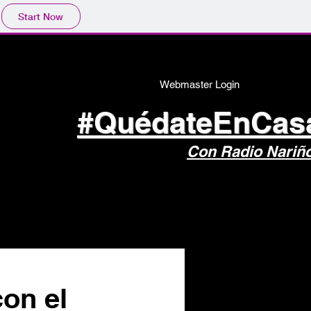
Start Now
Webmaster Login
#QuédateEnCas
Con Radio Nariñ
con el